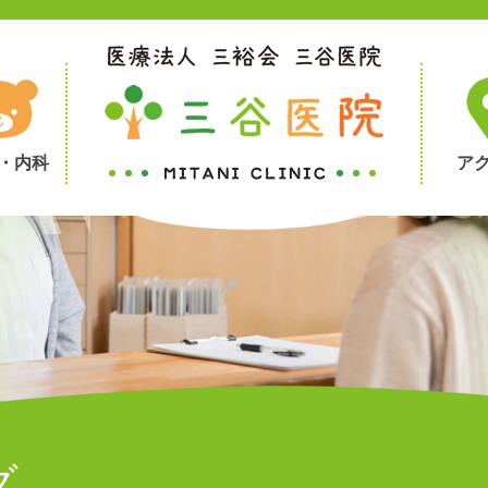
・内科
ア
グ